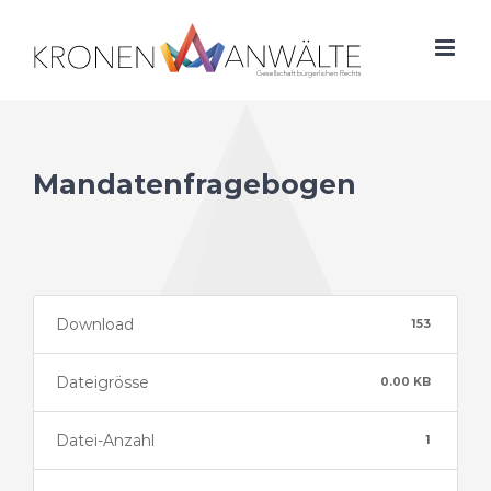
Skip
to
content
Mandatenfragebogen
Download
153
Dateigrösse
0.00 KB
Datei-Anzahl
1